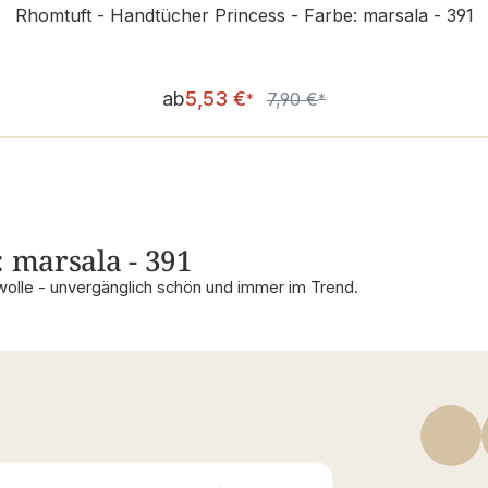
Rhomtuft - Handtücher Princess - Farbe: marsala - 391
Verkaufspreis:
ab
5,53 €
7,90 €
Regulärer Preis:
*
*
: marsala - 391
olle - unvergänglich schön und immer im Trend.