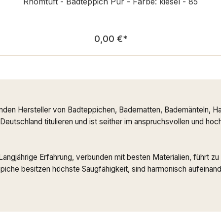
Rhomtuft - Badteppich Pur - Farbe: kiesel - 85
Regulärer Preis:
0,00 €
*
nden Hersteller von Badteppichen, Badematten, Bademänteln, Ha
n Deutschland titulieren und ist seither im anspruchsvollen und h
. Langjährige Erfahrung, verbunden mit besten Materialien, führt
che besitzen höchste Saugfähigkeit, sind harmonisch aufeinande