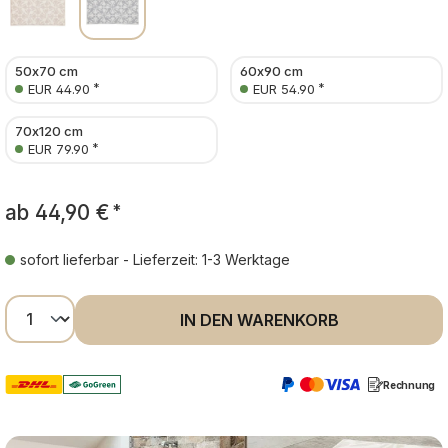
50x70 cm
60x90 cm
*
*
EUR 44.90
EUR 54.90
70x120 cm
*
EUR 79.90
ab
44,90 €
*
sofort lieferbar - Lieferzeit: 1-3 Werktage
Produkt Anzahl: Gib den gewünschten Wer
IN DEN WARENKORB
Rechnung