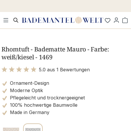
Zum Hauptinhalt springen
Wa
Bildergalerie überspringen
Rhomtuft - Badematte Mauro - Farbe:
weiß/kiesel - 1469
5.0 aus 1 Bewertungen
Bewertung mit 5 von 5 Sternen
Ornament-Design
Moderne Optik
Pflegeleicht und trocknergeeignet
100% hochwertige Baumwolle
Made in Germany