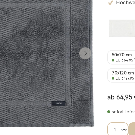
Hochwert
50x70 cm
EUR 64.95
70x120 cm
EUR 129.95
ab
64,95 
sofort liefe
Produkt