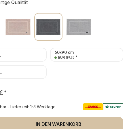
ige Qualität
60x90 cm
*
*
EUR 89.95
*
€
*
rbar - Lieferzeit: 1-3 Werktage
 Anzahl: Gib den gewünschten Wert ein 
IN DEN WARENKORB