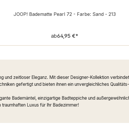
JOOP! Badematte Pearl 72 - Farbe: Sand - 213
Regulärer Preis:
ab
64,95 €
*
ng und zeitloser Eleganz. Mit dieser Designer-Kollektion verbi
niken gefertigt und bieten ihnen ein unvergleichliches Qualitäts
agante Bademäntel, einzigartige Badteppiche und außergewöhnlich
 traumhaften Luxus für Ihr Badezimmer!