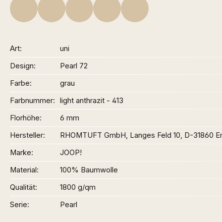
Art
uni
Design
Pearl 72
Farbe
grau
Farbnummer
light anthrazit - 413
Florhöhe
6 mm
Hersteller
RHOMTUFT GmbH, Langes Feld 10, D-31860 Em
Marke
JOOP!
Material
100% Baumwolle
Qualität
1800 g/qm
Serie
Pearl