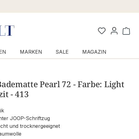
Waren
EN
MARKEN
SALE
MAGAZIN
adematte Pearl 72 - Farbe: Light
it - 413
ik
ter JOOP-Schriftzug
icht und trocknergeeignet
aumwolle