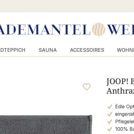
DTEPPICH
SAUNA
ACCESSOIRES
WOHN
JOOP! B
Anthraz
Edle Opt
eingenäh
Pflegele
100% B