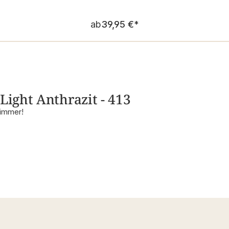
Regulärer Preis:
ab
39,95 €
*
Light Anthrazit - 413
zimmer!