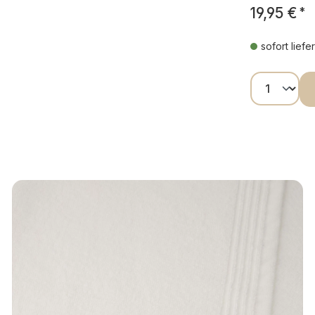
19,95 €
*
sofort liefe
Produkt