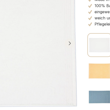
100% B
eingewe
weich u
Pflegele