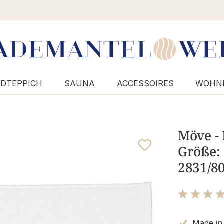
DTEPPICH
SAUNA
ACCESSOIRES
WOHN
Möve -
Größe: 
2831/8
Bewertung m
Made in