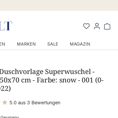
Waren
EN
MARKEN
SALE
MAGAZIN
 Duschvorlage Superwuschel -
50x70 cm - Farbe: snow - 001 (0-
022)
5.0 aus 3 Bewertungen
it 5 von 5 Sternen
 Germany