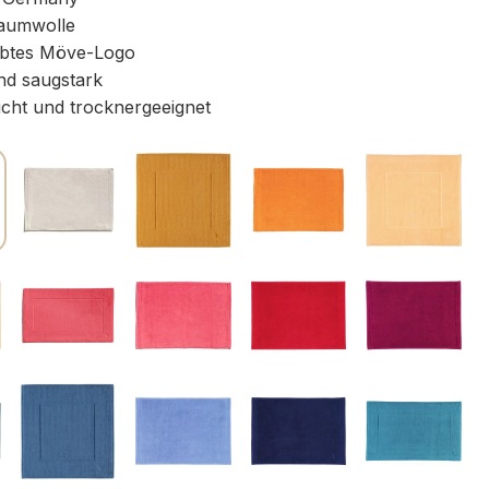
aumwolle
btes Möve-Logo
nd saugstark
icht und trocknergeeignet