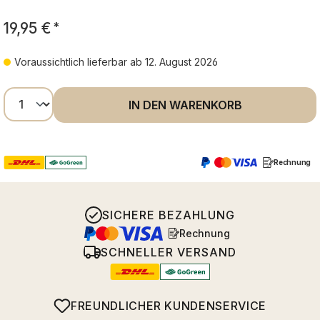
19,95 €
*
Voraussichtlich lieferbar ab 12. August 2026
Produkt Anzahl: Gib den gewünschten Wer
IN DEN WARENKORB
Rechnung
SICHERE BEZAHLUNG
Rechnung
SCHNELLER VERSAND
FREUNDLICHER KUNDENSERVICE