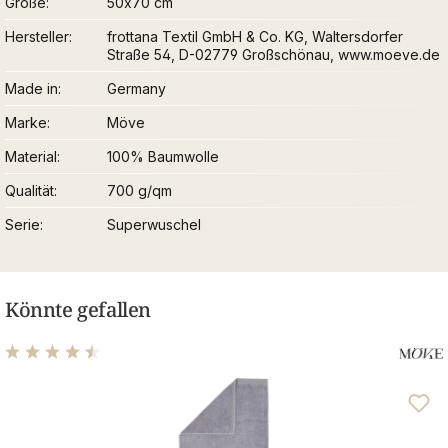
Größe
50x70 cm
Hersteller
frottana Textil GmbH & Co. KG, Waltersdorfer
Straße 54, D-02779 Großschönau, www.moeve.de
Made in
Germany
Marke
Möve
Material
100% Baumwolle
Qualität
700 g/qm
Serie
Superwuschel
Könnte gefallen
Durchschnittliche Bewertung von 4.48 von 5 Sternen