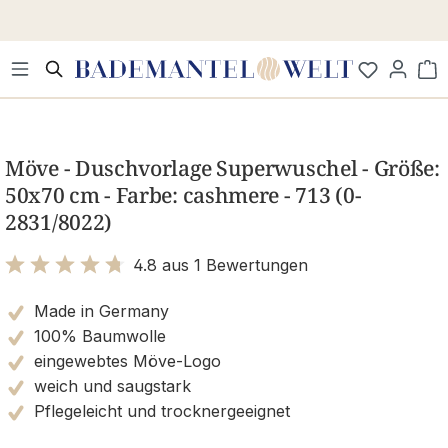
Zum Hauptinhalt springen
Wa
Bildergalerie überspringen
Möve - Duschvorlage Superwuschel - Größe:
50x70 cm - Farbe: cashmere - 713 (0-
2831/8022)
4.8 aus 1 Bewertungen
Bewertung mit 4.8 von 5 Sternen
Made in Germany
100% Baumwolle
eingewebtes Möve-Logo
weich und saugstark
Pflegeleicht und trocknergeeignet