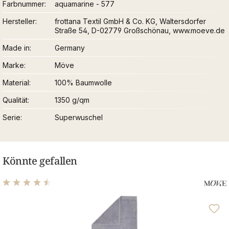
Farbnummer
aquamarine - 577
Hersteller
frottana Textil GmbH & Co. KG, Waltersdorfer
Straße 54, D-02779 Großschönau, www.moeve.de
Made in
Germany
Marke
Möve
Material
100% Baumwolle
Qualität
1350 g/qm
Serie
Superwuschel
Könnte gefallen
Durchschnittliche Bewertung von 4.48 von 5 Sternen