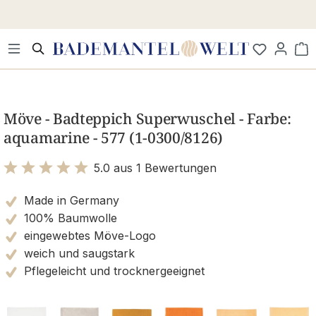
Zum Hauptinhalt springen
Wa
Bildergalerie überspringen
Möve - Badteppich Superwuschel - Farbe:
aquamarine - 577 (1-0300/8126)
5.0 aus 1 Bewertungen
Bewertung mit 5 von 5 Sternen
Made in Germany
100% Baumwolle
eingewebtes Möve-Logo
weich und saugstark
Pflegeleicht und trocknergeeignet