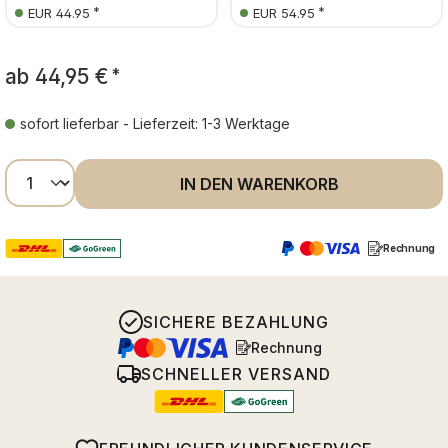
*
*
EUR 44.95
EUR 54.95
ab
44,95 €
*
sofort lieferbar - Lieferzeit: 1-3 Werktage
Produkt Anzahl: Gib den gewünschten Wer
IN DEN WARENKORB
Rechnung
SICHERE BEZAHLUNG
Rechnung
SCHNELLER VERSAND