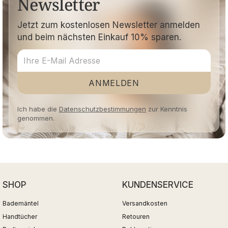
Newsletter
Jetzt zum kostenlosen Newsletter anmelden
und beim nächsten Einkauf 10% sparen.
ANMELDEN
Ich habe die
Datenschutzbestimmungen
zur Kenntnis
genommen.
SHOP
KUNDENSERVICE
Bademäntel
Versandkosten
Handtücher
Retouren