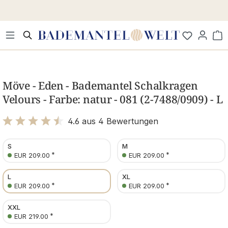
Zum Hauptinhalt springen
Wa
Bildergalerie überspringen
Möve - Eden - Bademantel Schalkragen
Velours - Farbe: natur - 081 (2-7488/0909) - L
4.6 aus 4 Bewertungen
Bewertung mit 4.6 von 5 Sternen
S
M
*
*
EUR 209.00
EUR 209.00
L
XL
*
*
EUR 209.00
EUR 209.00
XXL
*
EUR 219.00