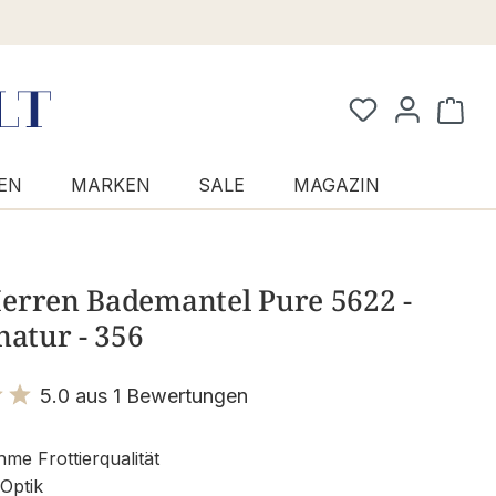
Waren
EN
MARKEN
SALE
MAGAZIN
erren Bademantel Pure 5622 -
natur - 356
5.0 aus 1 Bewertungen
it 5 von 5 Sternen
e Frottierqualität
 Optik