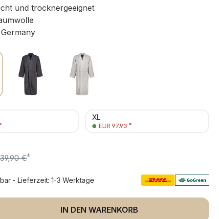
icht und trocknergeeignet
aumwolle
 Germany
XL
*
*
EUR 97.93
*
139,90 €
rbar - Lieferzeit: 1-3 Werktage
 Anzahl: Gib den gewünschten Wert ein 
IN DEN WARENKORB