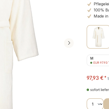
Pflegele
100% B
Made in
M
EUR 97.93
97,93 €
*
sofort liefe
Produkt