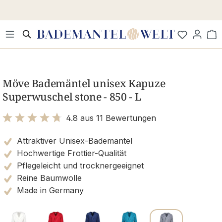
Zum Hauptinhalt springen
Wa
Bildergalerie überspringen
Möve Bademäntel unisex Kapuze
Superwuschel stone - 850 - L
4.8 aus 11 Bewertungen
Bewertung mit 4.8 von 5 Sternen
Attraktiver Unisex-Bademantel
Hochwertige Frottier-Qualität
Pflegeleicht und trocknergeeignet
Reine Baumwolle
Made in Germany