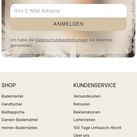
ANMELDEN
Ich habe die
Datenschutzbestimmungen
zur Kenntnis
genommen.
SHOP
KUNDENSERVICE
Bademäntel
Versandkosten
Handtücher
Retouren
Badteppiche
Reklamationen
Damen-Bademäntel
Lieferzeiten
Herren-Bademäntel
100 Tage Umtausch-Recht
Über uns