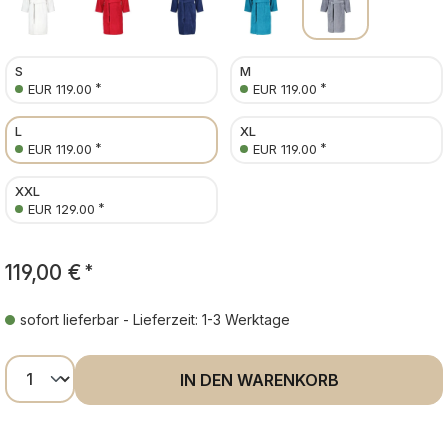
S
M
*
*
EUR 119.00
EUR 119.00
L
XL
*
*
EUR 119.00
EUR 119.00
XXL
*
EUR 129.00
119,00 €
*
sofort lieferbar - Lieferzeit: 1-3 Werktage
Produkt Anzahl: Gib den gewünschten Wer
IN DEN WARENKORB