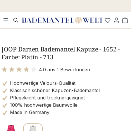
Zum Hauptinhalt springen
Wa
Bildergalerie überspringen
JOOP Damen Bademantel Kapuze - 1652 -
Farbe: Platin - 713
4.0 aus 1 Bewertungen
Bewertung mit 4 von 5 Sternen
Hochwertige Velours-Qualität
Klassisch schöner Kapuzen-Bademantel
Pflegeleicht und trocknergeeignet
100% hochwertige Baumwolle
Made in Germany