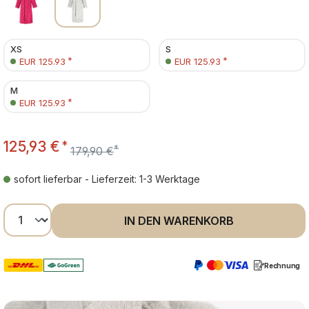
XS
S
*
*
EUR 125.93
EUR 125.93
M
*
EUR 125.93
125,93 €
*
*
179,90 €
sofort lieferbar - Lieferzeit: 1-3 Werktage
Produkt Anzahl: Gib den gewünschten Wer
IN DEN WARENKORB
Rechnung