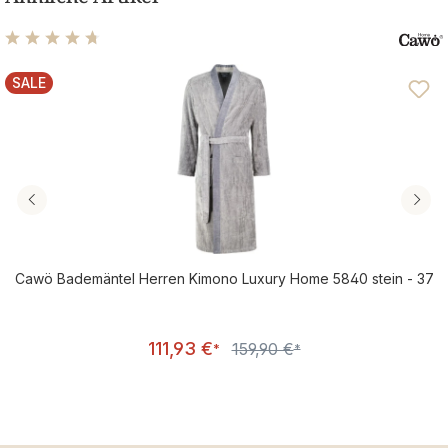
Durchschnittliche Bewertung von 4.81 von 5 Sternen
SALE
RABATT
Cawö Bademäntel Herren Kimono Luxury Home 5840 stein - 37
Verkaufspreis:
111,93 €
159,90 €
Regulärer Preis:
*
*