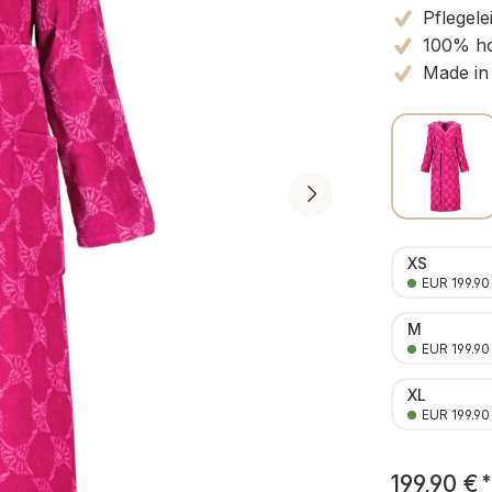
Pflegele
100% ho
Made in
XS
EUR 199.90
M
EUR 199.90
XL
EUR 199.90
199,90 €
*