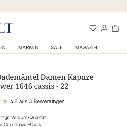
Waren
EN
MARKEN
SALE
MAGAZIN
Bademäntel Damen Kapuze
wer 1646 cassis - 22
4.8 aus 3 Bewertungen
it 4.8 von 5 Sternen
ige Velours-Qualität
e Cornflower-Optik