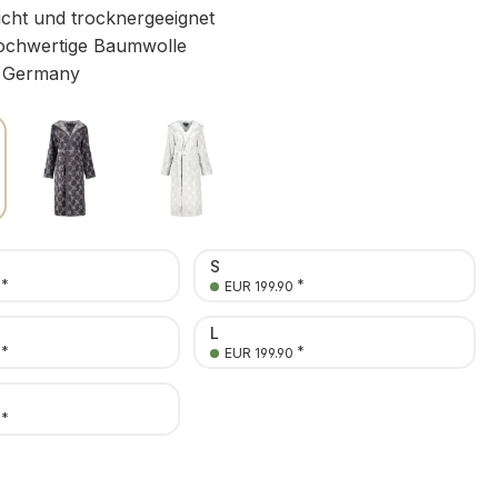
icht und trocknergeeignet
chwertige Baumwolle
 Germany
S
*
*
EUR 199.90
L
*
*
EUR 199.90
*