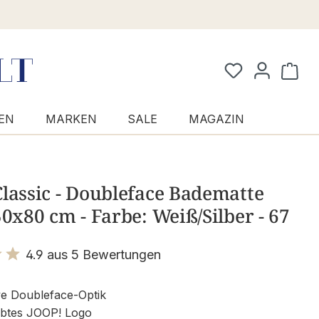
Waren
EN
MARKEN
SALE
MAGAZIN
lassic - Doubleface Badematte
50x80 cm - Farbe: Weiß/Silber - 67
4.9 aus 5 Bewertungen
it 4.9 von 5 Sternen
ve Doubleface-Optik
btes JOOP! Logo