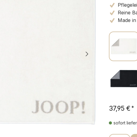
Pflegele
Reine B
Made in
37,95 €
*
sofort liefe