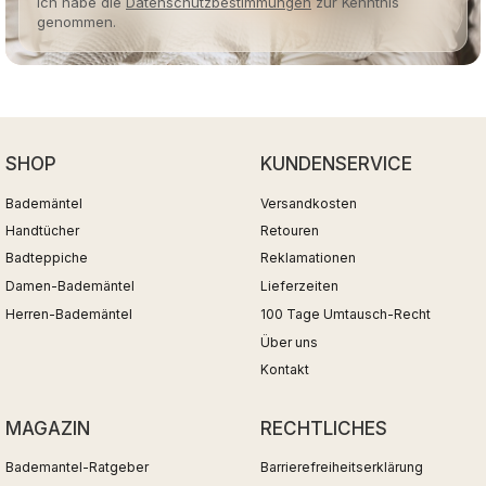
Ich habe die
Datenschutzbestimmungen
zur Kenntnis
genommen.
SHOP
KUNDENSERVICE
Bademäntel
Versandkosten
Handtücher
Retouren
Badteppiche
Reklamationen
Damen-Bademäntel
Lieferzeiten
Herren-Bademäntel
100 Tage Umtausch-Recht
Über uns
Kontakt
MAGAZIN
RECHTLICHES
Bademantel-Ratgeber
Barrierefreiheitserklärung