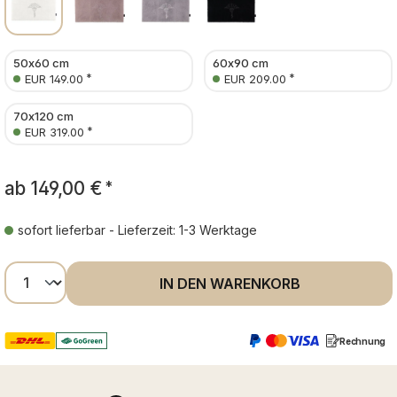
50x60 cm
60x90 cm
*
*
EUR 149.00
EUR 209.00
70x120 cm
*
EUR 319.00
ab
149,00 €
*
sofort lieferbar - Lieferzeit: 1-3 Werktage
Produkt Anzahl: Gib den gewünschten Wer
IN DEN WARENKORB
Rechnung