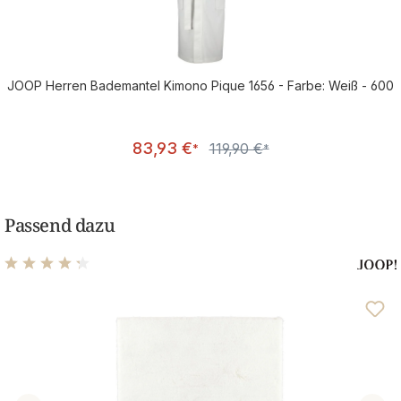
JOOP Herren Bademantel Kimono Pique 1656 - Farbe: Weiß - 600
Verkaufspreis:
83,93 €
119,90 €
Regulärer Preis:
*
*
Passend dazu
Durchschnittliche Bewertung von 4.25 von 5 Sternen