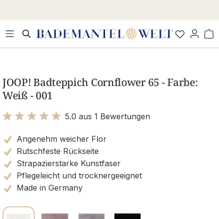
Zum Hauptinhalt springen
Wa
Bildergalerie überspringen
JOOP! Badteppich Cornflower 65 - Farbe:
Weiß - 001
5.0 aus 1 Bewertungen
Bewertung mit 5 von 5 Sternen
Angenehm weicher Flor
Rutschfeste Rückseite
Strapazierstarke Kunstfaser
Pflegeleicht und trocknergeeignet
Made in Germany