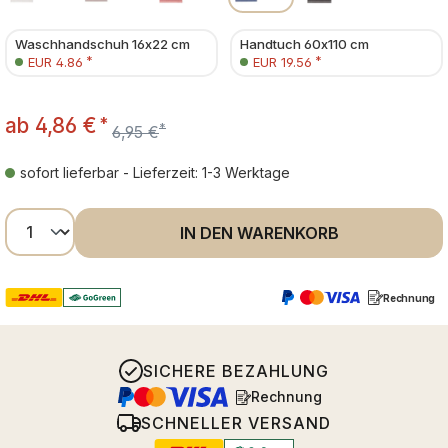
Waschhandschuh 16x22 cm
Handtuch 60x110 cm
*
*
EUR 4.86
EUR 19.56
ab
4,86 €
*
*
6,95 €
sofort lieferbar - Lieferzeit: 1-3 Werktage
Produkt Anzahl: Gib den gewünschten Wer
IN DEN WARENKORB
Rechnung
SICHERE BEZAHLUNG
Rechnung
SCHNELLER VERSAND