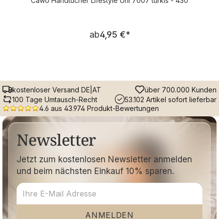
Cawö Handtücher Lifestyle Uni 7007 türkis - 430
Regulärer Preis:
ab
4,95 €
*
kostenloser Versand DE|AT
über 700.000 Kunden
100 Tage Umtausch-Recht
53.102 Artikel sofort lieferbar
4.6 aus 43.974 Produkt-Bewertungen
Newsletter
Jetzt zum kostenlosen Newsletter anmelden
und beim nächsten Einkauf 10% sparen.
ANMELDEN