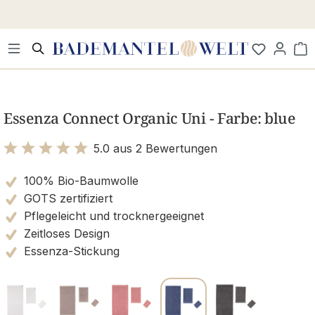
Zum Hauptinhalt springen
Wa
Bildergalerie überspringen
Essenza Connect Organic Uni - Farbe: blue
5.0 aus 2 Bewertungen
Bewertung mit 5 von 5 Sternen
100% Bio-Baumwolle
GOTS zertifiziert
Pflegeleicht und trocknergeeignet
Zeitloses Design
Essenza-Stickung