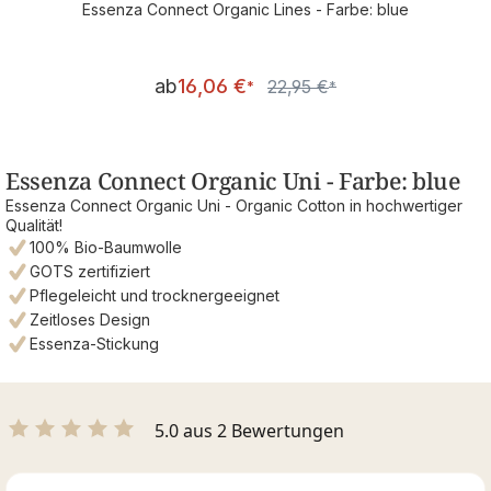
Essenza Connect Organic Lines - Farbe: blue
Verkaufspreis:
ab
16,06 €
22,95 €
Regulärer Preis:
*
*
Essenza Connect Organic Uni - Farbe: blue
Essenza Connect Organic Uni - Organic Cotton in hochwertiger
Qualität!
100% Bio-Baumwolle
GOTS zertifiziert
Pflegeleicht und trocknergeeignet
Zeitloses Design
Essenza-Stickung
5.0 aus 2 Bewertungen