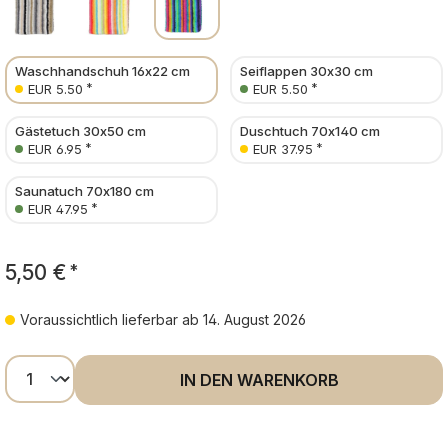
Waschhandschuh 16x22 cm
Seiflappen 30x30 cm
*
*
EUR 5.50
EUR 5.50
Gästetuch 30x50 cm
Duschtuch 70x140 cm
*
*
EUR 6.95
EUR 37.95
Saunatuch 70x180 cm
*
EUR 47.95
5,50 €
*
Voraussichtlich lieferbar ab 14. August 2026
Produkt Anzahl: Gib den gewünschten Wer
IN DEN WARENKORB