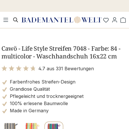
Zum Hauptinhalt springen
Wa
Bildergalerie überspringen
Cawö - Life Style Streifen 7048 - Farbe: 84 -
multicolor - Waschhandschuh 16x22 cm
4.7 aus 331 Bewertungen
Bewertung mit 4.7 von 5 Sternen
Farbenfrohes Streifen-Design
Grandiose Qualität
Pflegeleicht und trocknergeeignet
100% erlesene Baumwolle
Made in Germany