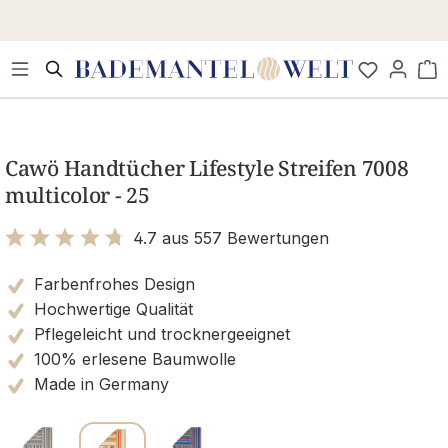
Zum Hauptinhalt springen
Wa
Bildergalerie überspringen
Cawö Handtücher Lifestyle Streifen 7008
multicolor - 25
4.7 aus 557 Bewertungen
Bewertung mit 4.7 von 5 Sternen
Farbenfrohes Design
Hochwertige Qualität
Pflegeleicht und trocknergeeignet
100% erlesene Baumwolle
Made in Germany