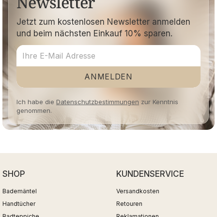
Newsletter
Jetzt zum kostenlosen Newsletter anmelden
und beim nächsten Einkauf 10% sparen.
ANMELDEN
Ich habe die
Datenschutzbestimmungen
zur Kenntnis
genommen.
SHOP
KUNDENSERVICE
Bademäntel
Versandkosten
Handtücher
Retouren
Badteppiche
Reklamationen