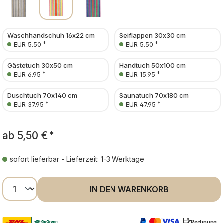
Waschhandschuh 16x22 cm
Seiflappen 30x30 cm
*
*
EUR 5.50
EUR 5.50
Gästetuch 30x50 cm
Handtuch 50x100 cm
*
*
EUR 6.95
EUR 15.95
Duschtuch 70x140 cm
Saunatuch 70x180 cm
*
*
EUR 37.95
EUR 47.95
ab
5,50 €
*
sofort lieferbar - Lieferzeit: 1-3 Werktage
Produkt Anzahl: Gib den gewünschten Wer
IN DEN WARENKORB
Rechnung