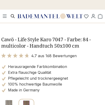
Zum Hauptinhalt springen
Wa
Bildergalerie überspringen
Cawö - Life Style Karo 7047 - Farbe: 84 -
multicolor - Handtuch 50x100 cm
4.7 aus 168 Bewertungen
Bewertung mit 4.7 von 5 Sternen
Herausragende Farbkombination
Extra flauschige Qualität
Pflegeleicht und trocknergeeignet
100% hochwertige Baumwolle
Made in Germany