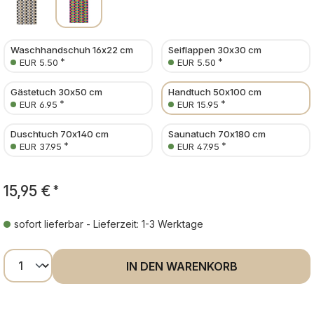
Waschhandschuh 16x22 cm
Seiflappen 30x30 cm
*
*
EUR 5.50
EUR 5.50
Gästetuch 30x50 cm
Handtuch 50x100 cm
*
*
EUR 6.95
EUR 15.95
Duschtuch 70x140 cm
Saunatuch 70x180 cm
*
*
EUR 37.95
EUR 47.95
15,95 €
*
sofort lieferbar - Lieferzeit: 1-3 Werktage
Produkt Anzahl: Gib den gewünschten Wer
IN DEN WARENKORB