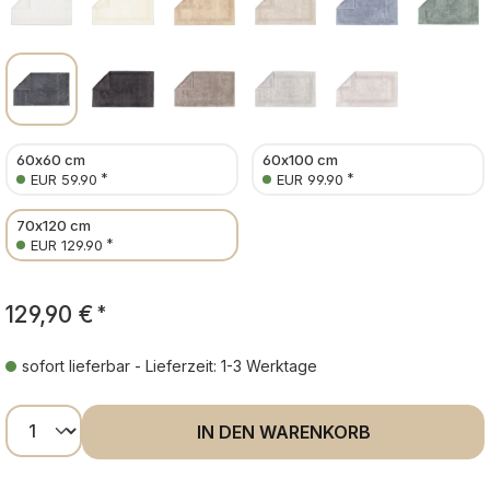
60x60 cm
60x100 cm
*
*
EUR 59.90
EUR 99.90
70x120 cm
*
EUR 129.90
129,90 €
*
sofort lieferbar - Lieferzeit: 1-3 Werktage
Produkt Anzahl: Gib den gewünschten Wer
IN DEN WARENKORB