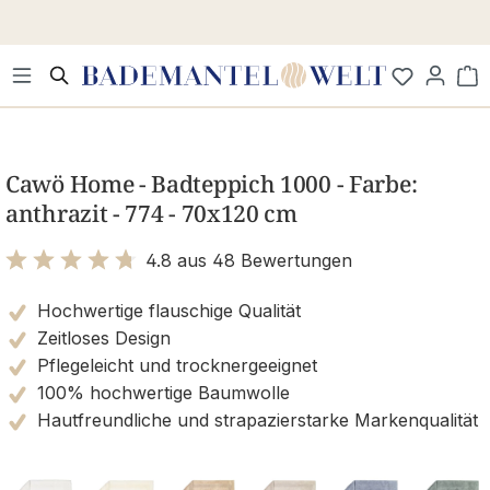
Zum Hauptinhalt springen
Wa
Bildergalerie überspringen
Cawö Home - Badteppich 1000 - Farbe:
anthrazit - 774 - 70x120 cm
4.8 aus 48 Bewertungen
Bewertung mit 4.8 von 5 Sternen
Hochwertige flauschige Qualität
Zeitloses Design
Pflegeleicht und trocknergeeignet
100% hochwertige Baumwolle
Hautfreundliche und strapazierstarke Markenqualität