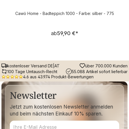
Cawö Home - Badteppich 1000 - Farbe: silber - 775
Regulärer Preis:
ab
59,90 €
*
kostenloser Versand DE|AT
über 700.000 Kunden
100 Tage Umtausch-Recht
55.088 Artikel sofort lieferbar
4.6 aus 43.974 Produkt-Bewertungen
Newsletter
Jetzt zum kostenlosen Newsletter anmelden
und beim nächsten Einkauf 10% sparen.