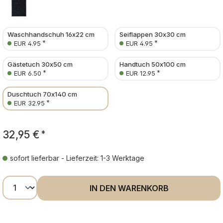
Waschhandschuh 16x22 cm
Seiflappen 30x30 cm
*
*
EUR 4.95
EUR 4.95
Gästetuch 30x50 cm
Handtuch 50x100 cm
*
*
EUR 6.50
EUR 12.95
Duschtuch 70x140 cm
*
EUR 32.95
32,95 €
*
sofort lieferbar - Lieferzeit: 1-3 Werktage
Produkt Anzahl: Gib den gewünschten Wer
IN DEN WARENKORB