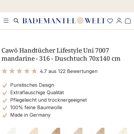
Zum Hauptinhalt springen
Wa
Bildergalerie überspringen
Cawö Handtücher Lifestyle Uni 7007
mandarine - 316 - Duschtuch 70x140 cm
4.7 aus 122 Bewertungen
Bewertung mit 4.7 von 5 Sternen
Puristisches Design
Extraflauschige Qualität
Pflegeleicht und trocknergeeignet
100% feine Baumwolle
Made in Germany