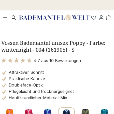
Zum Hauptinhalt springen
Wa
Bildergalerie überspringen
Vossen Bademantel unisex Poppy - Farbe:
winternight - 004 (161905) - S
4.7 aus 10 Bewertungen
Bewertung mit 4.7 von 5 Sternen
Attraktiver Schnitt
Praktische Kapuze
Doubleface-Optik
Pflegeleicht und trocknergeeignet
Hautfreundlicher Material-Mix