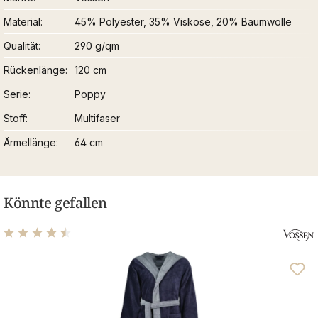
Material
45% Polyester, 35% Viskose, 20% Baumwolle
Qualität
290 g/qm
Rückenlänge
120 cm
Serie
Poppy
Stoff
Multifaser
Ärmellänge
64 cm
Könnte gefallen
Durchschnittliche Bewertung von 4.43 von 5 Sternen