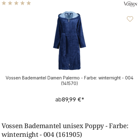
Durchschnittliche Bewertung von 4.96 von 5 Sternen
Vossen Bademantel Damen Palermo - Farbe: winternight - 004
(141570)
Regulärer Preis:
ab
89,99 €
*
Vossen Bademantel unisex Poppy - Farbe:
winternight - 004 (161905)