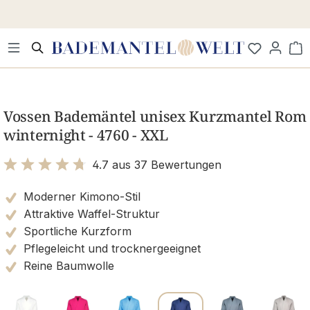
Zum Hauptinhalt springen
Wa
Bildergalerie überspringen
Vossen Bademäntel unisex Kurzmantel Rom
winternight - 4760 - XXL
4.7 aus 37 Bewertungen
Bewertung mit 4.7 von 5 Sternen
Moderner Kimono-Stil
Attraktive Waffel-Struktur
Sportliche Kurzform
Pflegeleicht und trocknergeeignet
Reine Baumwolle