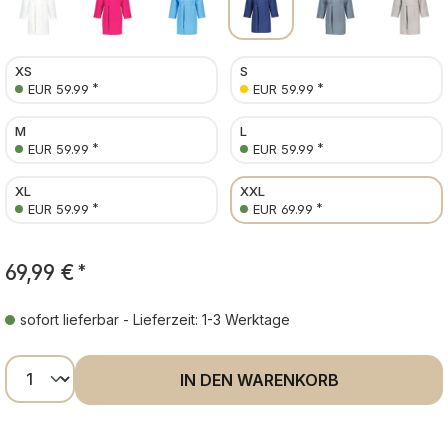
XS
S
*
*
EUR 59.99
EUR 59.99
M
L
*
*
EUR 59.99
EUR 59.99
XL
XXL
*
*
EUR 59.99
EUR 69.99
69,99 €
*
sofort lieferbar - Lieferzeit: 1-3 Werktage
Produkt Anzahl: Gib den gewünschten Wer
IN DEN WARENKORB