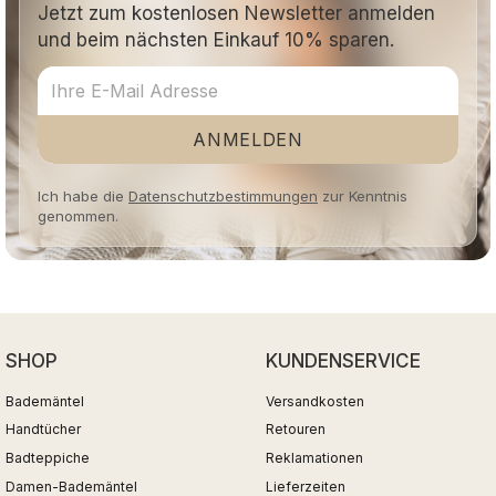
Jetzt zum kostenlosen Newsletter anmelden
und beim nächsten Einkauf 10% sparen.
ANMELDEN
Ich habe die
Datenschutzbestimmungen
zur Kenntnis
genommen.
SHOP
KUNDENSERVICE
Bademäntel
Versandkosten
Handtücher
Retouren
Badteppiche
Reklamationen
Damen-Bademäntel
Lieferzeiten