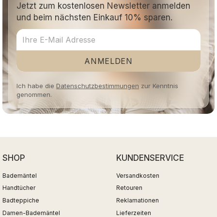
Jetzt zum kostenlosen Newsletter anmelden
und beim nächsten Einkauf 10% sparen.
ANMELDEN
Ich habe die
Datenschutzbestimmungen
zur Kenntnis
genommen.
SHOP
KUNDENSERVICE
Bademäntel
Versandkosten
Handtücher
Retouren
Badteppiche
Reklamationen
Damen-Bademäntel
Lieferzeiten