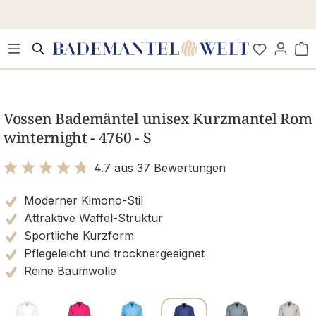
Zum Hauptinhalt springen
Wa
Bildergalerie überspringen
Vossen Bademäntel unisex Kurzmantel Rom
winternight - 4760 - S
4.7 aus 37 Bewertungen
Bewertung mit 4.7 von 5 Sternen
Moderner Kimono-Stil
Attraktive Waffel-Struktur
Sportliche Kurzform
Pflegeleicht und trocknergeeignet
Reine Baumwolle