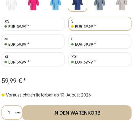
XS
S
*
*
EUR 59.99
EUR 59.99
M
L
*
*
EUR 59.99
EUR 59.99
XL
XXL
*
*
EUR 59.99
EUR 69.99
59,99 €
*
Voraussichtlich lieferbar ab 10. August 2026
Produkt Anzahl: Gib den gewünschten Wer
IN DEN WARENKORB