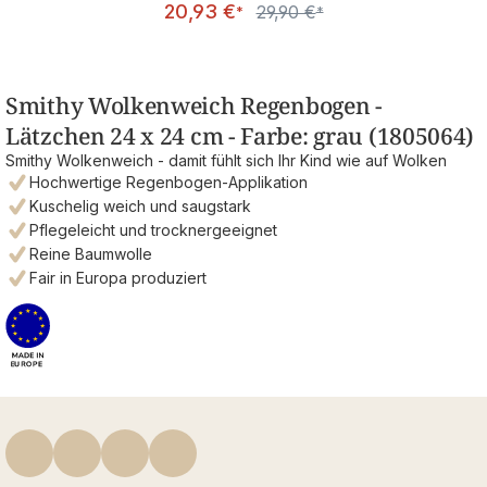
20,93 €
29,90 €
Regulärer Preis:
*
*
Smithy Wolkenweich Regenbogen -
Lätzchen 24 x 24 cm - Farbe: grau (1805064)
Smithy Wolkenweich - damit fühlt sich Ihr Kind wie auf Wolken
Hochwertige Regenbogen-Applikation
Kuschelig weich und saugstark
Pflegeleicht und trocknergeeignet
Reine Baumwolle
Fair in Europa produziert