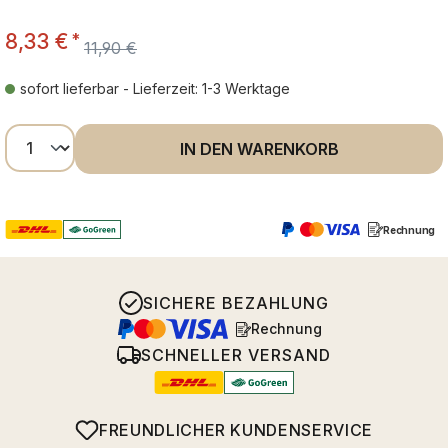
8,33 €
*
11,90 €
sofort lieferbar - Lieferzeit: 1-3 Werktage
Produkt Anzahl: Gib den gewünschten Wer
IN DEN WARENKORB
Rechnung
SICHERE BEZAHLUNG
Rechnung
SCHNELLER VERSAND
FREUNDLICHER KUNDENSERVICE