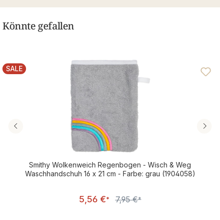
Könnte gefallen
SALE
RABATT
Smithy Wolkenweich Regenbogen - Wisch & Weg
Waschhandschuh 16 x 21 cm - Farbe: grau (1904058)
Verkaufspreis:
5,56 €
7,95 €
Regulärer Preis:
*
*