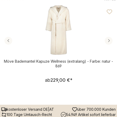
Durchschnittliche Bewertung von 4.72 von 5 Sternen
Möve Bademantel Kapuze Wellness (extralang) - Farbe: natur -
869
Regulärer Preis:
ab
229,00 €
*
kostenloser Versand DE|AT
über 700.000 Kunden
100 Tage Umtausch-Recht
54.949 Artikel sofort lieferbar