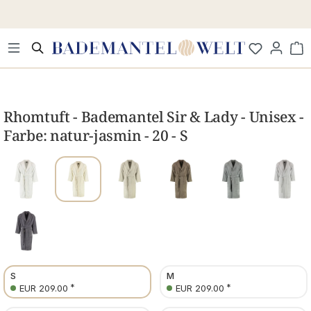
Zum Hauptinhalt springen
Wa
Bildergalerie überspringen
Rhomtuft - Bademantel Sir & Lady - Unisex -
Farbe: natur-jasmin - 20 - S
S
M
*
*
EUR 209.00
EUR 209.00