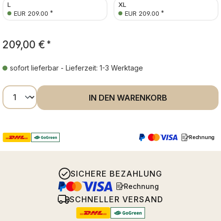
L
XL
*
*
EUR 209.00
EUR 209.00
209,00 €
*
sofort lieferbar - Lieferzeit: 1-3 Werktage
Produkt Anzahl: Gib den gewünschten Wer
IN DEN WARENKORB
Rechnung
SICHERE BEZAHLUNG
Rechnung
SCHNELLER VERSAND