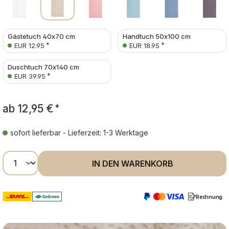
Gästetuch 40x70 cm
Handtuch 50x100 cm
*
*
EUR 12.95
EUR 18.95
Duschtuch 70x140 cm
*
EUR 39.95
ab
12,95 €
*
sofort lieferbar - Lieferzeit: 1-3 Werktage
Produkt Anzahl: Gib den gewünschten Wer
IN DEN WARENKORB
Rechnung