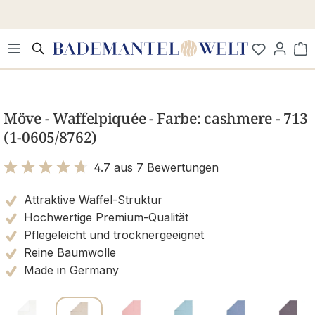
Zum Hauptinhalt springen
Wa
Bildergalerie überspringen
Möve - Waffelpiquée - Farbe: cashmere - 713
(1-0605/8762)
4.7 aus 7 Bewertungen
Bewertung mit 4.7 von 5 Sternen
Attraktive Waffel-Struktur
Hochwertige Premium-Qualität
Pflegeleicht und trocknergeeignet
Reine Baumwolle
Made in Germany