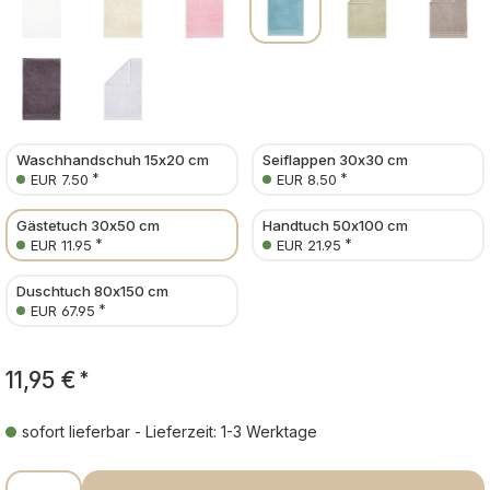
Waschhandschuh 15x20 cm
Seiflappen 30x30 cm
*
*
EUR 7.50
EUR 8.50
Gästetuch 30x50 cm
Handtuch 50x100 cm
*
*
EUR 11.95
EUR 21.95
Duschtuch 80x150 cm
*
EUR 67.95
11,95 €
*
sofort lieferbar - Lieferzeit: 1-3 Werktage
Produkt Anzahl: Gib den gewünschten Wer