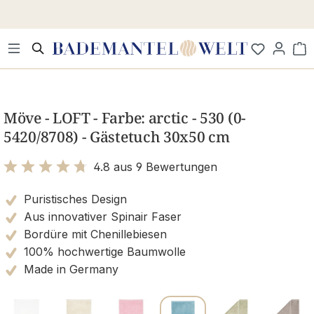
Zum Hauptinhalt springen
Wa
Bildergalerie überspringen
Möve - LOFT - Farbe: arctic - 530 (0-
5420/8708) - Gästetuch 30x50 cm
4.8 aus 9 Bewertungen
Bewertung mit 4.8 von 5 Sternen
Puristisches Design
Aus innovativer Spinair Faser
Bordüre mit Chenillebiesen
100% hochwertige Baumwolle
Made in Germany