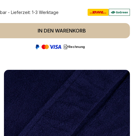
rbar - Lieferzeit: 1-3 Werktage
 Anzahl: Gib den gewünschten Wert ein 
IN DEN WARENKORB
Rechnung