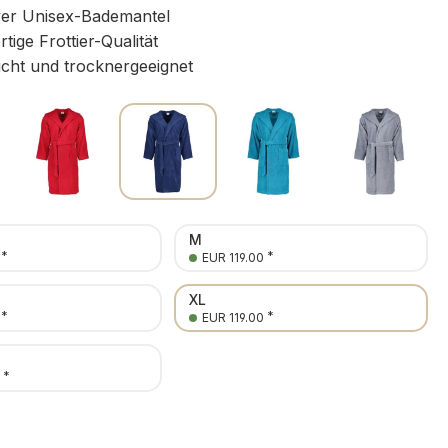
ver Unisex-Bademantel
ige Frottier-Qualität
icht und trocknergeeignet
M
*
*
EUR 119.00
XL
*
*
EUR 119.00
*