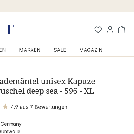
Waren
EN
MARKEN
SALE
MAGAZIN
ademäntel unisex Kapuze
schel deep sea - 596 - XL
4.9 aus 7 Bewertungen
it 4.9 von 5 Sternen
 Germany
aumwolle