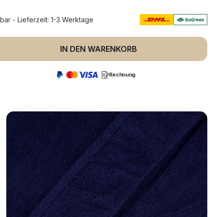
rbar - Lieferzeit: 1-3 Werktage
 Anzahl: Gib den gewünschten Wert ein 
IN DEN WARENKORB
Rechnung