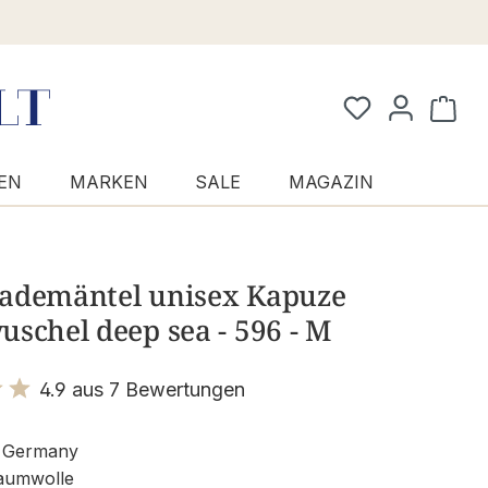
Waren
EN
MARKEN
SALE
MAGAZIN
ademäntel unisex Kapuze
schel deep sea - 596 - M
4.9 aus 7 Bewertungen
it 4.9 von 5 Sternen
 Germany
aumwolle