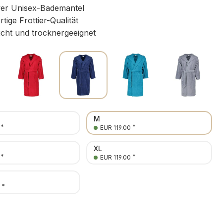
ver Unisex-Bademantel
ige Frottier-Qualität
icht und trocknergeeignet
M
*
*
EUR 119.00
XL
*
*
EUR 119.00
*