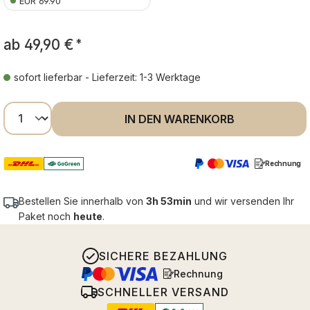
EUR 69.90
ab
49,90 €
*
sofort lieferbar - Lieferzeit: 1-3 Werktage
Produkt Anzahl: Gib den gewünschten Wer
IN DEN WARENKORB
Rechnung
Bestellen Sie innerhalb von
3h 53min
und wir versenden Ihr
Paket noch
heute
.
SICHERE BEZAHLUNG
Rechnung
SCHNELLER VERSAND