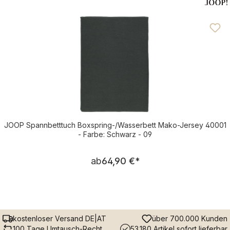
JOOP Spannbetttuch Boxspring-/Wasserbett Mako-Jersey 40001
- Farbe: Schwarz - 09
Regulärer Preis:
ab
64,90 €
*
kostenloser Versand DE|AT
über 700.000 Kunden
100 Tage Umtausch-Recht
53.180 Artikel sofort lieferbar