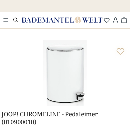
Zum Hauptinhalt springen
Wa
Bildergalerie überspringen
JOOP! CHROMELINE - Pedaleimer
(010900010)