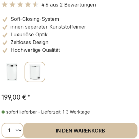
4.6 aus 2 Bewertungen
Bewertung mit 4.6 von 5 Sternen
Soft-Closing-System
innen separater Kunststoffeimer
Luxuriöse Optik
Zeitloses Design
Hochwertige Qualität
199,00 €
*
sofort lieferbar - Lieferzeit: 1-3 Werktage
Produkt Anzahl: Gib den gewünschten Wer
IN DEN WARENKORB