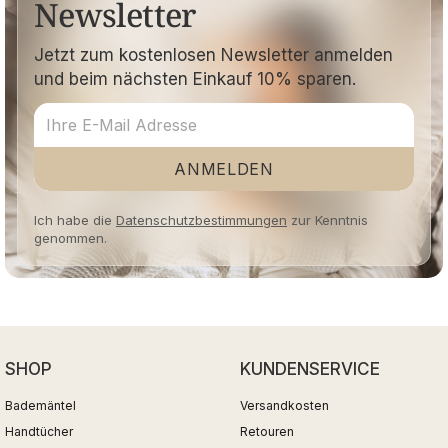
Newsletter
Jetzt zum kostenlosen Newsletter anmelden
und beim nächsten Einkauf 10% sparen.
ANMELDEN
Ich habe die
Datenschutzbestimmungen
zur Kenntnis
genommen.
SHOP
KUNDENSERVICE
Bademäntel
Versandkosten
Handtücher
Retouren