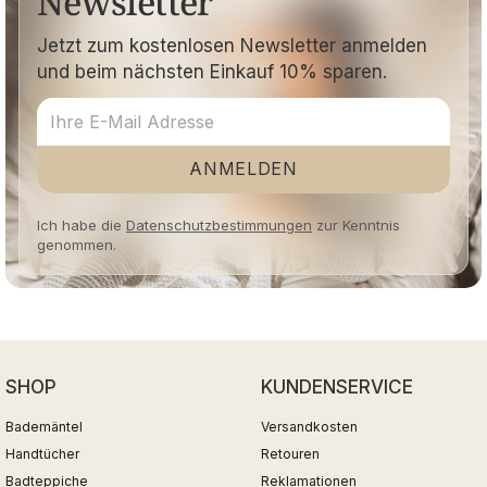
Newsletter
Jetzt zum kostenlosen Newsletter anmelden
und beim nächsten Einkauf 10% sparen.
ANMELDEN
Ich habe die
Datenschutzbestimmungen
zur Kenntnis
genommen.
SHOP
KUNDENSERVICE
Bademäntel
Versandkosten
Handtücher
Retouren
Badteppiche
Reklamationen