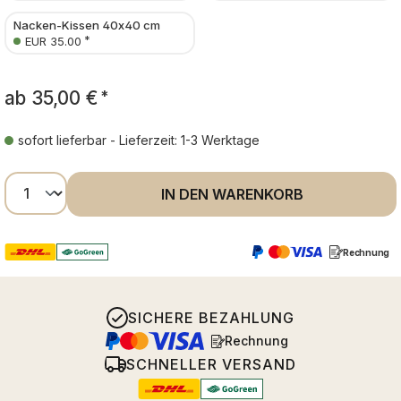
Nacken-Kissen 40x40 cm
*
EUR 35.00
ab
35,00 €
*
sofort lieferbar - Lieferzeit: 1-3 Werktage
Produkt Anzahl: Gib den gewünschten Wer
IN DEN WARENKORB
Rechnung
SICHERE BEZAHLUNG
Rechnung
SCHNELLER VERSAND