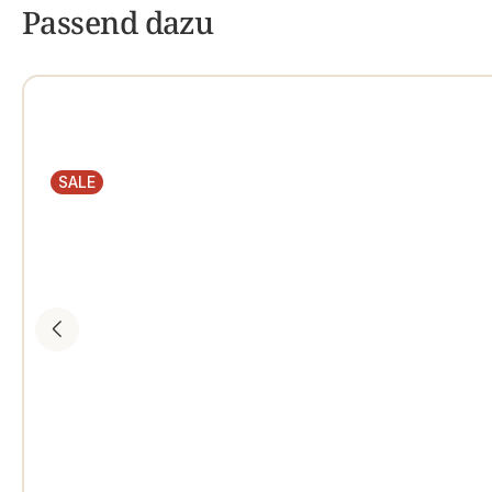
Passend dazu
SALE
RABATT