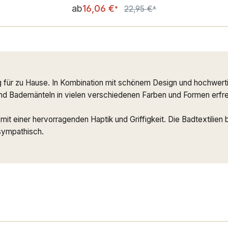
Verkaufspreis:
ab
16,06 €
22,95 €
Regulärer Preis:
*
*
für zu Hause. In Kombination mit schönem Design und hochwerti
d Bademänteln in vielen verschiedenen Farben und Formen erfreut
t einer hervorragenden Haptik und Griffigkeit. Die Badtextilien
tsympathisch.