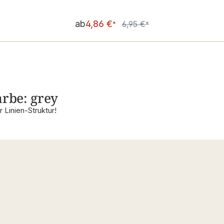
Verkaufspreis:
ab
4,86 €
6,95 €
Regulärer Preis:
*
*
arbe: grey
 Linien-Struktur!