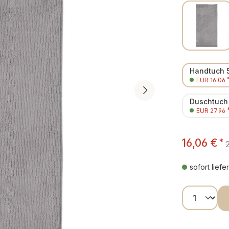
Handtuch 
EUR 16.06
Duschtuch
EUR 27.96
16,06 €
*
sofort liefe
Produkt