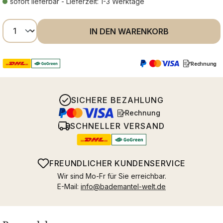
sofort lieferbar - Lieferzeit: 1-3 Werktage
Produkt Anzahl: Gib den gewünschten Wer
IN DEN WARENKORB
Rechnung
SICHERE BEZAHLUNG
Rechnung
SCHNELLER VERSAND
FREUNDLICHER KUNDENSERVICE
Wir sind Mo-Fr für Sie erreichbar.
E-Mail:
info@bademantel-welt.de