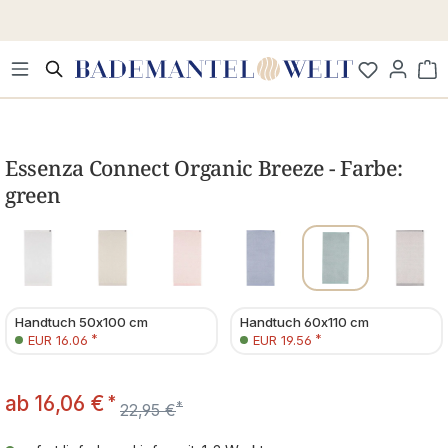
Zum Hauptinhalt springen
Wa
Bildergalerie überspringen
Essenza Connect Organic Breeze - Farbe:
green
Handtuch 50x100 cm
Handtuch 60x110 cm
*
*
EUR 16.06
EUR 19.56
ab
16,06 €
*
*
22,95 €