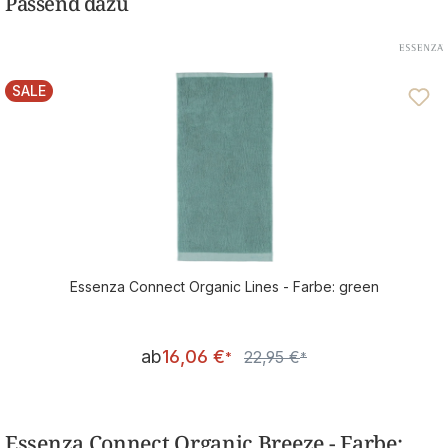
Passend dazu
SALE
RABATT
Essenza Connect Organic Lines - Farbe: green
Verkaufspreis:
ab
16,06 €
22,95 €
Regulärer Preis:
*
*
Essenza Connect Organic Breeze - Farbe: