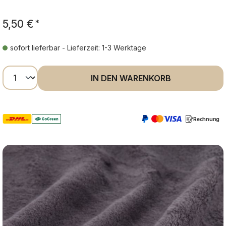
5,50 €
*
sofort lieferbar - Lieferzeit: 1-3 Werktage
Produkt Anzahl: Gib den gewünschten Wer
IN DEN WARENKORB
Rechnung