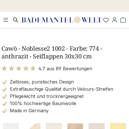
Zum Hauptinhalt springen
Wa
Bildergalerie überspringen
Cawö - Noblesse2 1002 - Farbe: 774 -
anthrazit - Seiflappen 30x30 cm
4.7 aus 89 Bewertungen
Bewertung mit 4.7 von 5 Sternen
Zeitloses, puristisches Design
Extraflauschige Qualität durch Velours-Streifen
Pflegeleicht und trocknergeeignet
100% hochwertige Baumwolle
Made in Germany