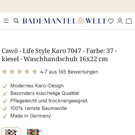
Zum Hauptinhalt springen
Wa
Bildergalerie überspringen
Cawö - Life Style Karo 7047 - Farbe: 37 -
kiesel - Waschhandschuh 16x22 cm
4.7 aus 165 Bewertungen
Bewertung mit 4.7 von 5 Sternen
Modernes Karo-Design
Besonders kuschelige Qualität
Pflegeleicht und trocknergeeignet
100% reinste Baumwolle
Made in Germany