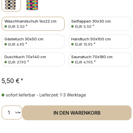
Waschhandschuh 16x22 cm
Seiflappen 30x30 cm
*
*
EUR 5.50
EUR 5.50
Gästetuch 30x50 cm
Handtuch 50x100 cm
*
*
EUR 6.95
EUR 15.95
Duschtuch 70x140 cm
Saunatuch 70x180 cm
*
*
EUR 37.95
EUR 47.95
5,50 €
*
sofort lieferbar - Lieferzeit: 1-3 Werktage
Produkt Anzahl: Gib den gewünschten Wer
IN DEN WARENKORB