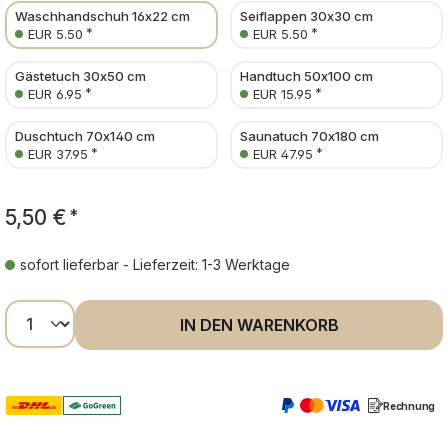
Waschhandschuh 16x22 cm
Seiflappen 30x30 cm
*
*
EUR 5.50
EUR 5.50
Gästetuch 30x50 cm
Handtuch 50x100 cm
*
*
EUR 6.95
EUR 15.95
Duschtuch 70x140 cm
Saunatuch 70x180 cm
*
*
EUR 37.95
EUR 47.95
5,50 €
*
sofort lieferbar - Lieferzeit: 1-3 Werktage
Produkt Anzahl: Gib den gewünschten Wer
IN DEN WARENKORB
Rechnung