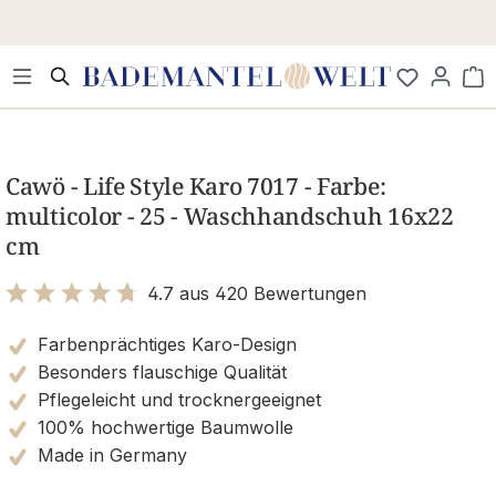
Zum Hauptinhalt springen
Wa
Bildergalerie überspringen
Cawö - Life Style Karo 7017 - Farbe:
multicolor - 25 - Waschhandschuh 16x22
cm
4.7 aus 420 Bewertungen
Bewertung mit 4.7 von 5 Sternen
Farbenprächtiges Karo-Design
Besonders flauschige Qualität
Pflegeleicht und trocknergeeignet
100% hochwertige Baumwolle
Made in Germany