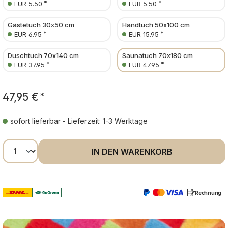
*
*
EUR 5.50
EUR 5.50
Gästetuch 30x50 cm
Handtuch 50x100 cm
*
*
EUR 6.95
EUR 15.95
Duschtuch 70x140 cm
Saunatuch 70x180 cm
*
*
EUR 37.95
EUR 47.95
47,95 €
*
sofort lieferbar - Lieferzeit: 1-3 Werktage
Produkt Anzahl: Gib den gewünschten Wer
IN DEN WARENKORB
Rechnung