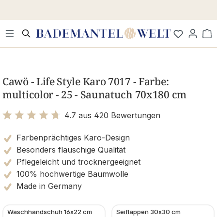
Zum Hauptinhalt springen
Wa
Bildergalerie überspringen
Cawö - Life Style Karo 7017 - Farbe:
multicolor - 25 - Saunatuch 70x180 cm
4.7 aus 420 Bewertungen
Bewertung mit 4.7 von 5 Sternen
Farbenprächtiges Karo-Design
Besonders flauschige Qualität
Pflegeleicht und trocknergeeignet
100% hochwertige Baumwolle
Made in Germany
Waschhandschuh 16x22 cm
Seiflappen 30x30 cm