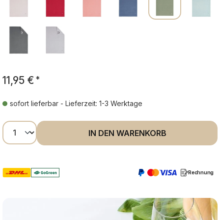
11,95 €
*
sofort lieferbar - Lieferzeit: 1-3 Werktage
Produkt Anzahl: Gib den gewünschten Wer
IN DEN WARENKORB
Rechnung