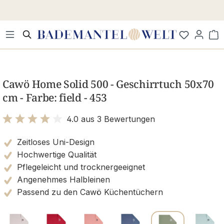
Zum Hauptinhalt springen
Wa
Bildergalerie überspringen
Cawö Home Solid 500 - Geschirrtuch 50x70
cm - Farbe: field - 453
4.0 aus 3 Bewertungen
Bewertung mit 4 von 5 Sternen
Zeitloses Uni-Design
Hochwertige Qualität
Pflegeleicht und trocknergeeignet
Angenehmes Halbleinen
Passend zu den Cawö Küchentüchern