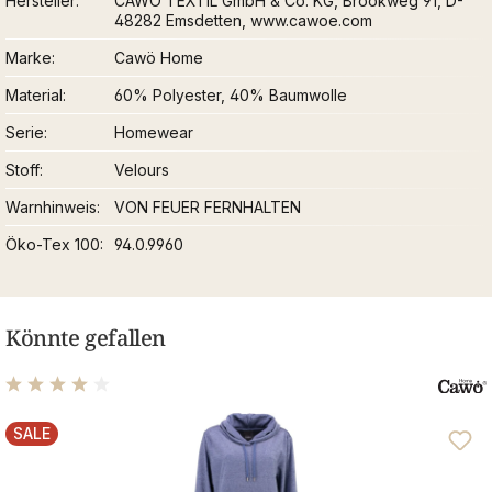
Hersteller
CAWÖ TEXTIL GmbH & Co. KG, Brookweg 91, D-
48282 Emsdetten, www.cawoe.com
Marke
Cawö Home
Material
60% Polyester, 40% Baumwolle
Serie
Homewear
Stoff
Velours
Warnhinweis
VON FEUER FERNHALTEN
Öko-Tex 100
94.0.9960
Könnte gefallen
Durchschnittliche Bewertung von 4 von 5 Sternen
SALE
RABATT