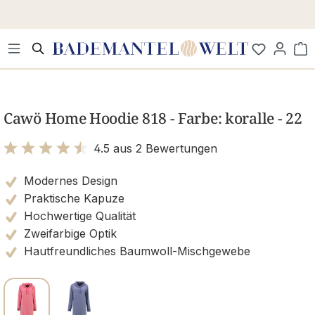
Zum Hauptinhalt springen
Wa
Bildergalerie überspringen
Cawö Home Hoodie 818 - Farbe: koralle - 22
4.5 aus 2 Bewertungen
Bewertung mit 4.5 von 5 Sternen
Modernes Design
Praktische Kapuze
Hochwertige Qualität
Zweifarbige Optik
Hautfreundliches Baumwoll-Mischgewebe