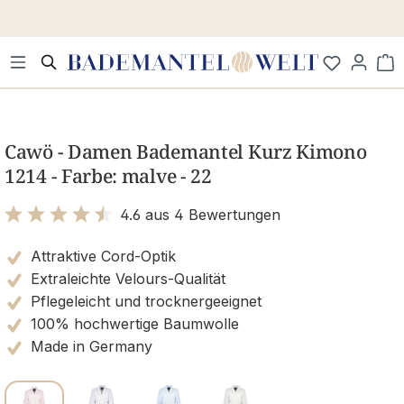
Zum Hauptinhalt springen
Wa
Bildergalerie überspringen
Cawö - Damen Bademantel Kurz Kimono
1214 - Farbe: malve - 22
4.6 aus 4 Bewertungen
Bewertung mit 4.6 von 5 Sternen
Attraktive Cord-Optik
Extraleichte Velours-Qualität
Pflegeleicht und trocknergeeignet
100% hochwertige Baumwolle
Made in Germany