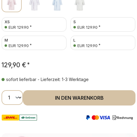
XS
S
*
*
EUR 129.90
EUR 129.90
M
L
*
*
EUR 129.90
EUR 129.90
129,90 €
*
sofort lieferbar - Lieferzeit: 1-3 Werktage
Produkt Anzahl: Gib den gewünschten Wer
IN DEN WARENKORB
Rechnung