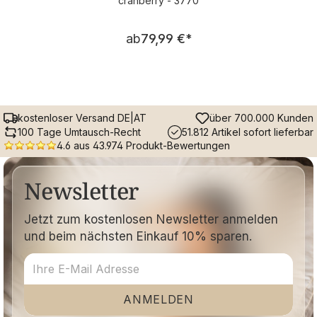
cranberry - 3770
Regulärer Preis:
ab
79,99 €
*
kostenloser Versand DE|AT
über 700.000 Kunden
100 Tage Umtausch-Recht
51.812 Artikel sofort lieferbar
4.6 aus 43.974 Produkt-Bewertungen
Newsletter
Jetzt zum kostenlosen Newsletter anmelden
und beim nächsten Einkauf 10% sparen.
ANMELDEN