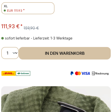
XL
*
EUR 111.93
111,93 €
*
159,90 €
sofort lieferbar - Lieferzeit: 1-3 Werktage
Produkt Anzahl: Gib den gewünschten Wer
IN DEN WARENKORB
Rechnung