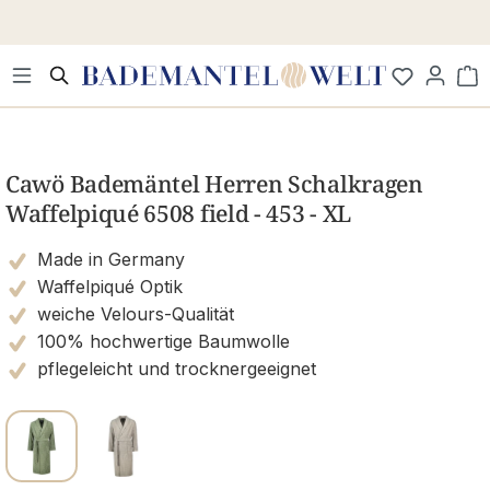
Zum Hauptinhalt springen
Wa
Bildergalerie überspringen
Cawö Bademäntel Herren Schalkragen
Waffelpiqué 6508 field - 453 - XL
Made in Germany
Waffelpiqué Optik
weiche Velours-Qualität
100% hochwertige Baumwolle
pflegeleicht und trocknergeeignet