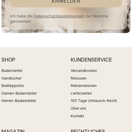
ANMELDEN
Ich habe die
Datenschutzbestimmungen
zur Kenntnis
genommen.
SHOP
KUNDENSERVICE
Bademäntel
Versandkosten
Handtücher
Retouren
Badteppiche
Reklamationen
Damen-Bademäntel
Lieferzeiten
Herren-Bademäntel
100 Tage Umtausch-Recht
Über uns
Kontakt
MAGAZIN
RECHTLICHES