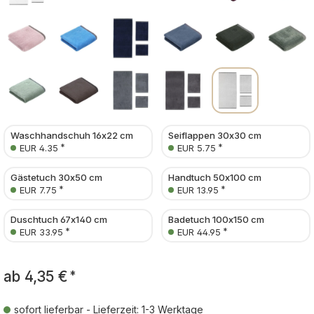
Waschhandschuh 16x22 cm
Seiflappen 30x30 cm
*
*
EUR 4.35
EUR 5.75
Gästetuch 30x50 cm
Handtuch 50x100 cm
*
*
EUR 7.75
EUR 13.95
Duschtuch 67x140 cm
Badetuch 100x150 cm
*
*
EUR 33.95
EUR 44.95
ab
4,35 €
*
sofort lieferbar - Lieferzeit: 1-3 Werktage