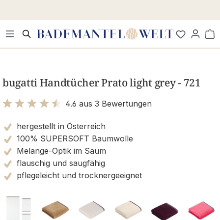
Zum Hauptinhalt springen
Wa
Bildergalerie überspringen
bugatti Handtücher Prato light grey - 721
4.6 aus 3 Bewertungen
Bewertung mit 4.6 von 5 Sternen
hergestellt in Österreich
100% SUPERSOFT Baumwolle
Melange-Optik im Saum
flauschig und saugfähig
pflegeleicht und trocknergeeignet