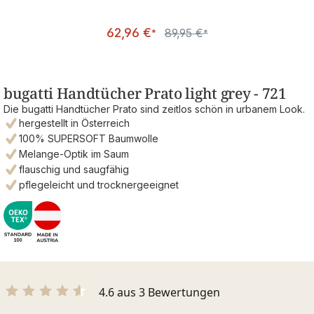
Verkaufspreis:
62,96 €
89,95 €
Regulärer Preis:
*
*
bugatti Handtücher Prato light grey - 721
Die bugatti Handtücher Prato sind zeitlos schön in urbanem Look.
hergestellt in Österreich
100% SUPERSOFT Baumwolle
Melange-Optik im Saum
flauschig und saugfähig
pflegeleicht und trocknergeeignet
4.6 aus 3 Bewertungen