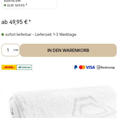
65x115 cm
*
EUR 109.95
ab
49,95 €
*
sofort lieferbar - Lieferzeit: 1-3 Werktage
Produkt Anzahl: Gib den gewünschten Wer
IN DEN WARENKORB
Rechnung