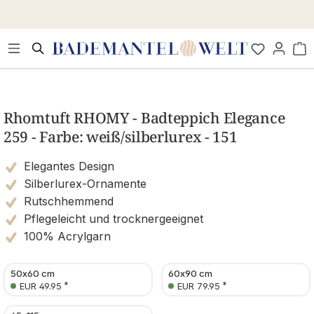
Zum Hauptinhalt springen
Wa
Bildergalerie überspringen
Rhomtuft RHOMY - Badteppich Elegance
259 - Farbe: weiß/silberlurex - 151
Elegantes Design
Silberlurex-Ornamente
Rutschhemmend
Pflegeleicht und trocknergeeignet
100% Acrylgarn
50x60 cm
60x90 cm
*
*
EUR 49.95
EUR 79.95