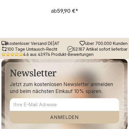
Regulärer Preis:
ab
59,90 €
*
kostenloser Versand DE|AT
über 700.000 Kunden
100 Tage Umtausch-Recht
52.187 Artikel sofort lieferbar
4.6 aus 43.974 Produkt-Bewertungen
Newsletter
Jetzt zum kostenlosen Newsletter anmelden
und beim nächsten Einkauf 10% sparen.
ANMELDEN