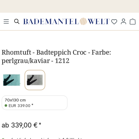
Zum Hauptinhalt springen
Wa
Bildergalerie überspringen
Rhomtuft - Badteppich Croc - Farbe:
perlgrau/kaviar - 1212
70x130 cm
*
EUR 339.00
ab
339,00 €
*