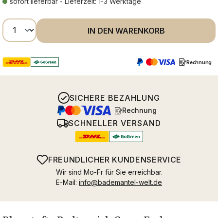
sofort lieferbar - Lieferzeit: 1-3 Werktage
Produkt Anzahl: Gib den gewünschten Wer
IN DEN WARENKORB
Rechnung
SICHERE BEZAHLUNG
Rechnung
SCHNELLER VERSAND
FREUNDLICHER KUNDENSERVICE
Wir sind Mo-Fr für Sie erreichbar.
E-Mail:
info@bademantel-welt.de