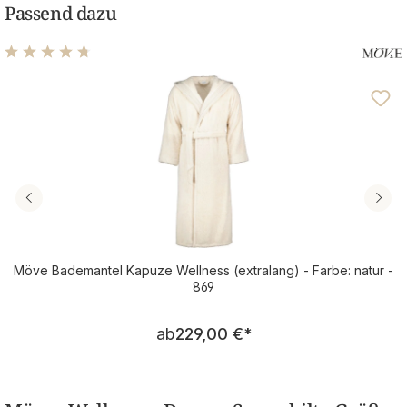
Passend dazu
Durchschnittliche Bewertung von 4.72 von 5 Sternen
Möve Bademantel Kapuze Wellness (extralang) - Farbe: natur -
869
Regulärer Preis:
ab
229,00 €
*