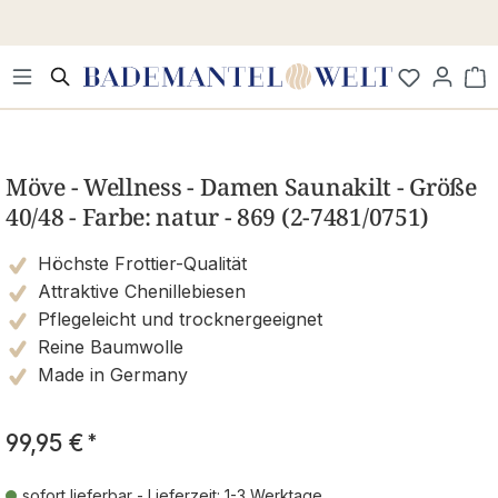
Zum Hauptinhalt springen
Wa
Bildergalerie überspringen
Möve - Wellness - Damen Saunakilt - Größe
40/48 - Farbe: natur - 869 (2-7481/0751)
Höchste Frottier-Qualität
Attraktive Chenillebiesen
Pflegeleicht und trocknergeeignet
Reine Baumwolle
Made in Germany
99,95 €
*
sofort lieferbar - Lieferzeit: 1-3 Werktage