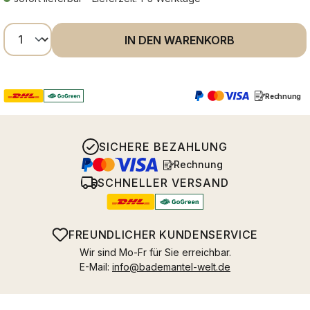
Produkt Anzahl: Gib den gewünschten Wer
IN DEN WARENKORB
Rechnung
SICHERE BEZAHLUNG
Rechnung
SCHNELLER VERSAND
FREUNDLICHER KUNDENSERVICE
Wir sind Mo-Fr für Sie erreichbar.
E-Mail:
info@bademantel-welt.de