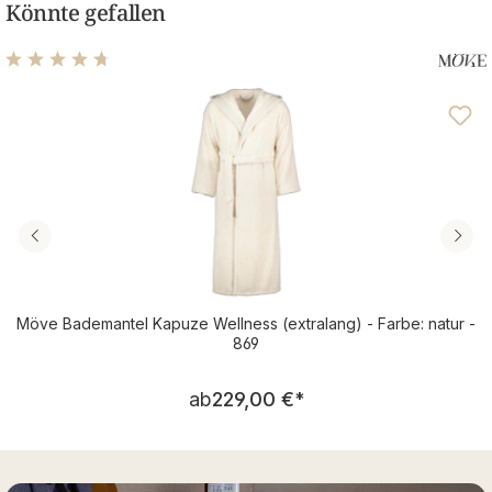
Könnte gefallen
Durchschnittliche Bewertung von 4.72 von 5 Sternen
Möve Bademantel Kapuze Wellness (extralang) - Farbe: natur -
869
Regulärer Preis:
ab
229,00 €
*