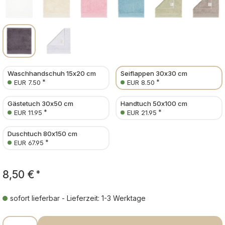
Waschhandschuh 15x20 cm
Seiflappen 30x30 cm
*
*
EUR 7.50
EUR 8.50
Gästetuch 30x50 cm
Handtuch 50x100 cm
*
*
EUR 11.95
EUR 21.95
Duschtuch 80x150 cm
*
EUR 67.95
8,50 €
*
sofort lieferbar - Lieferzeit: 1-3 Werktage
Produkt Anzahl: Gib den gewünschten Wer