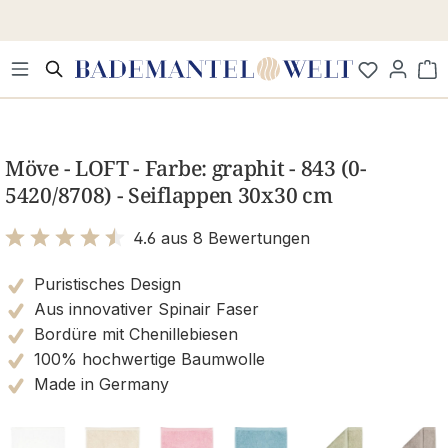
Zum Hauptinhalt springen
Wa
Bildergalerie überspringen
Möve - LOFT - Farbe: graphit - 843 (0-
5420/8708) - Seiflappen 30x30 cm
4.6 aus 8 Bewertungen
Bewertung mit 4.6 von 5 Sternen
Puristisches Design
Aus innovativer Spinair Faser
Bordüre mit Chenillebiesen
100% hochwertige Baumwolle
Made in Germany