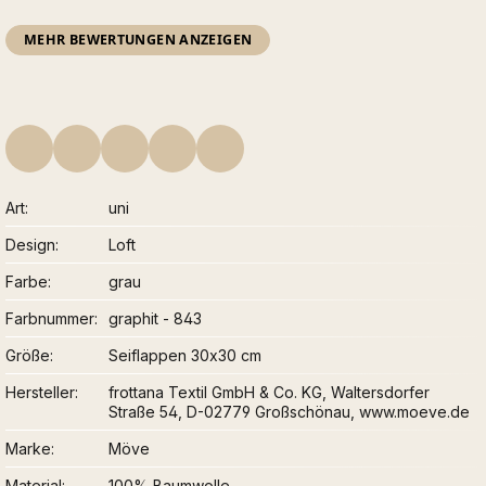
MEHR BEWERTUNGEN ANZEIGEN
Art
uni
Design
Loft
Farbe
grau
Farbnummer
graphit - 843
Größe
Seiflappen 30x30 cm
Hersteller
frottana Textil GmbH & Co. KG, Waltersdorfer
Straße 54, D-02779 Großschönau, www.moeve.de
Marke
Möve
Material
100% Baumwolle