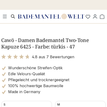
Zum Hauptinhalt springen
Wa
Bildergalerie überspringen
Cawö - Damen Bademantel Two-Tone
Kapuze 6425 - Farbe: türkis - 47
4.8 aus 7 Bewertungen
Bewertung mit 4.8 von 5 Sternen
Wunderschöne Streifen-Optik
Edle Velours-Qualiät
Pflegeleicht und trocknergeeignet
100% hochwertige Baumwolle
Made in Germany
S
M