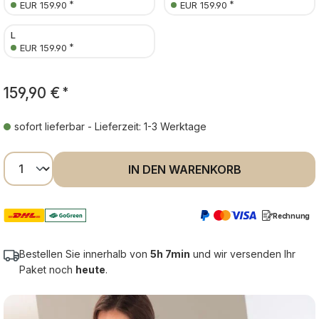
*
*
EUR 159.90
EUR 159.90
L
*
EUR 159.90
159,90 €
*
sofort lieferbar - Lieferzeit: 1-3 Werktage
Produkt Anzahl: Gib den gewünschten Wer
IN DEN WARENKORB
Rechnung
Bestellen Sie innerhalb von
5h 7min
und wir versenden Ihr
Paket noch
heute
.