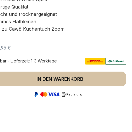
ige Qualität
icht und trocknergeeignet
mes Halbleinen
 zu Cawö Küchentuch Zoom
,95 €
rbar - Lieferzeit: 1-3 Werktage
 Anzahl: Gib den gewünschten Wert ein 
IN DEN WARENKORB
Rechnung