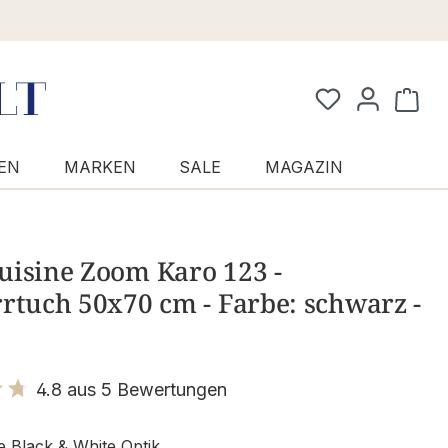
Waren
EN
MARKEN
SALE
MAGAZIN
uisine Zoom Karo 123 -
rtuch 50x70 cm - Farbe: schwarz -
4.8 aus 5 Bewertungen
it 4.8 von 5 Sternen
Black & White Optik