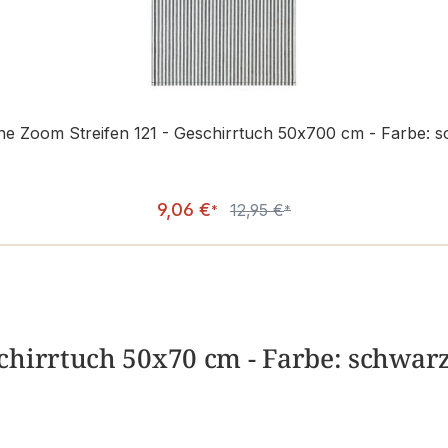
ne Zoom Streifen 121 - Geschirrtuch 50x700 cm - Farbe: s
Verkaufspreis:
9,06 €
12,95 €
Regulärer Preis:
*
*
hirrtuch 50x70 cm - Farbe: schwarz