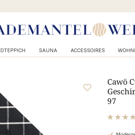
DTEPPICH
SAUNA
ACCESSOIRES
WOHN
Cawö C
Geschir
97
Bewertung m
Moderne 